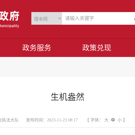
政务服务
政策兑现
生机盎然
合执法大队
发布时间：2023-11-23 08:17
【 字体：
大
中
小
】