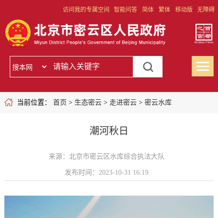
访问我的专属空间
智能问答
简体
繁体
移动版
无障碍
当前位置：
首页
>
生态密云
>
走进密云
>
密云水库
潮河秋日
来源：北京市密云区水库综合执法大队
发布时间：2023-10-31 16:19