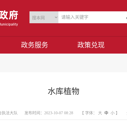
政务服务
政策兑现
水库植物
合执法大队
发布时间：2023-10-07 08:28
【 字体：
大
中
小
】