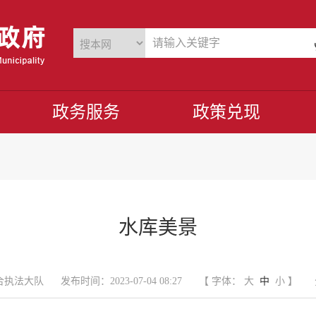
政务服务
政策兑现
水库美景
合执法大队
发布时间：2023-07-04 08:27
【 字体：
大
中
小
】