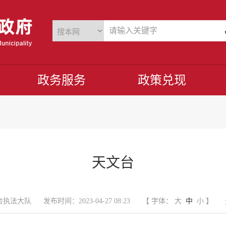
政务服务
政策兑现
天文台
合执法大队
发布时间：2023-04-27 08:23
【 字体：
大
中
小
】