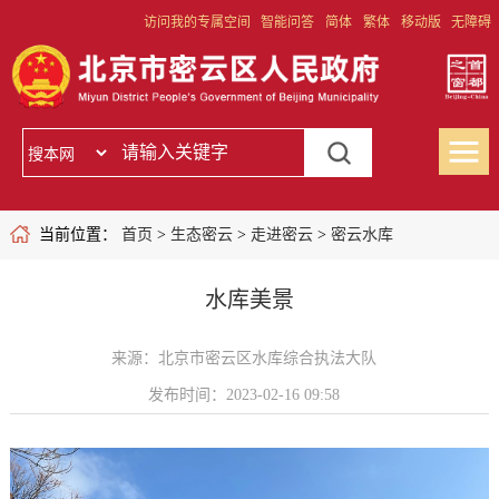
访问我的专属空间
智能问答
简体
繁体
移动版
无障碍
当前位置：
首页
>
生态密云
>
走进密云
>
密云水库
水库美景
来源：北京市密云区水库综合执法大队
发布时间：2023-02-16 09:58