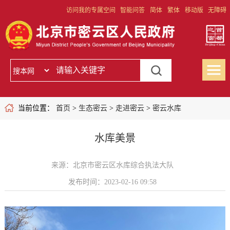
访问我的专属空间
智能问答
简体
繁体
移动版
无障碍
当前位置：
首页
>
生态密云
>
走进密云
>
密云水库
水库美景
来源：北京市密云区水库综合执法大队
发布时间：2023-02-16 09:58