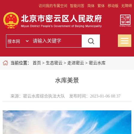
访问我的专属空间
智能问答
简体
繁体
移动版
无障碍
当前位置：
首页
>
生态密云
>
走进密云
>
密云水库
水库美景
来源：密云水库综合执法大队
发布时间：2023-01-06 08:37