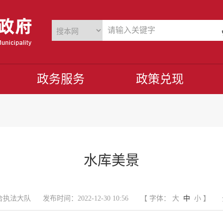
政务服务
政策兑现
水库美景
合执法大队
发布时间：2022-12-30 10:56
【 字体：
大
中
小
】