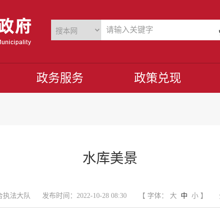
政务服务
政策兑现
水库美景
合执法大队
发布时间：2022-10-28 08:30
【 字体：
大
中
小
】