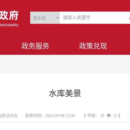
政务服务
政策兑现
水库美景
合执法大队
发布时间：2022-09-08 15:00
【 字体：
大
中
小
】