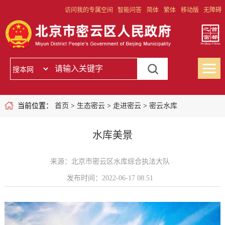
访问我的专属空间
智能问答
简体
繁体
移动版
无障碍
当前位置：
首页
>
生态密云
>
走进密云
>
密云水库
水库美景
来源：北京市密云区水库综合执法大队
发布时间：2022-06-17 08:51