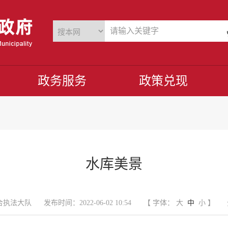
政务服务
政策兑现
水库美景
合执法大队
发布时间：2022-06-02 10:54
【 字体：
大
中
小
】