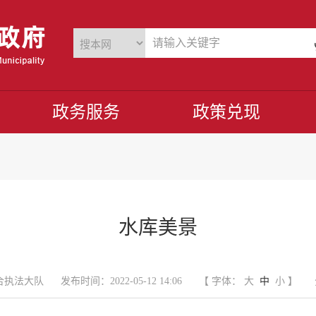
政务服务
政策兑现
水库美景
合执法大队
发布时间：2022-05-12 14:06
【 字体：
大
中
小
】