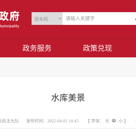
政务服务
政策兑现
水库美景
合执法大队
发布时间：2022-04-01 14:43
【 字体：
大
中
小
】