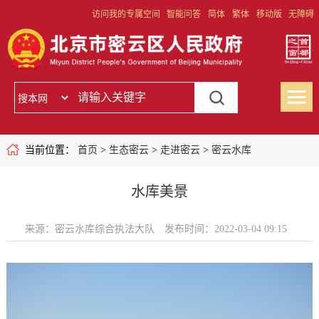
访问我的专属空间
智能问答
简体
繁体
移动版
无障碍
当前位置：
首页
>
生态密云
>
走进密云
>
密云水库
水库美景
来源：密云水库综合执法大队
发布时间：2022-03-04 09:15