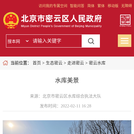
访问我的专属空间
智能问答
简体
繁体
移动版
无障碍
当前位置：
首页
>
生态密云
>
走进密云
>
密云水库
水库美景
来源：北京市密云区水库综合执法大队
发布时间：2022-02-11 16:28