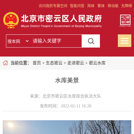
访问我的专属空间
智能问答
简体
繁体
移动版
无障碍
当前位置：
首页
>
生态密云
>
走进密云
>
密云水库
水库美景
来源：北京市密云区水库综合执法大队
发布时间：2022-02-11 16:28