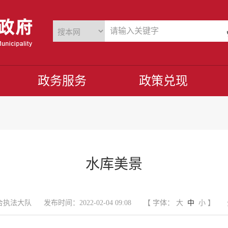
政务服务
政策兑现
水库美景
合执法大队
发布时间：2022-02-04 09:08
【 字体：
大
中
小
】