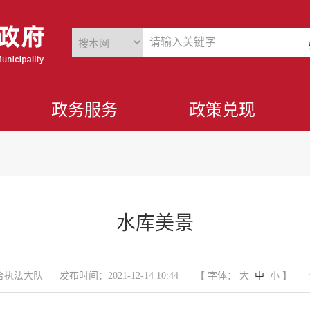
政务服务
政策兑现
水库美景
合执法大队
发布时间：2021-12-14 10:44
【 字体：
大
中
小
】