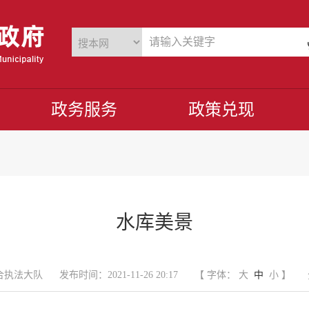
政务服务
政策兑现
水库美景
合执法大队
发布时间：2021-11-26 20:17
【 字体：
大
中
小
】