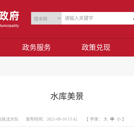
政务服务
政策兑现
水库美景
合执法大队
发布时间：2021-09-10 13:42
【 字体：
大
中
小
】