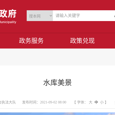
政务服务
政策兑现
水库美景
合执法大队
发布时间：2021-09-02 08:00
【 字体：
大
中
小
】