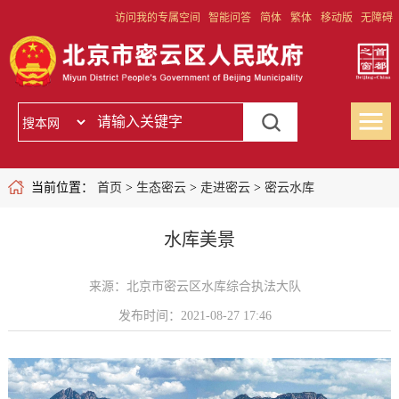
访问我的专属空间
智能问答
简体
繁体
移动版
无障碍
当前位置：
首页
>
生态密云
>
走进密云
>
密云水库
水库美景
来源：北京市密云区水库综合执法大队
发布时间：2021-08-27 17:46