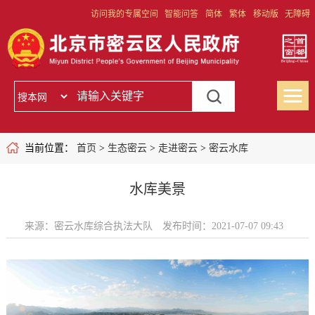
访问我的专属空间
智能问答
简体
繁体
移动版
无障碍
当前位置：
首页
>
生态密云
>
走进密云
>
密云水库
水库美景
来源：密云水库综合执法大队
发布时间：2021-07-07 09:43