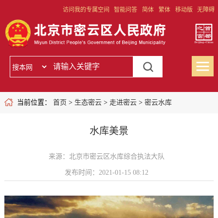
访问我的专属空间
智能问答
简体
繁体
移动版
无障碍
当前位置：
首页
>
生态密云
>
走进密云
>
密云水库
水库美景
来源：北京市密云区水库综合执法大队
发布时间：2021-01-15 08:12