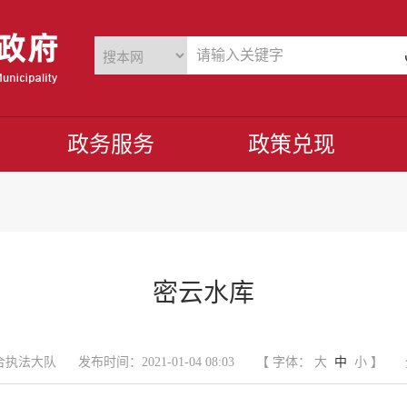
政务服务
政策兑现
密云水库
合执法大队
发布时间：2021-01-04 08:03
【 字体：
大
中
小
】