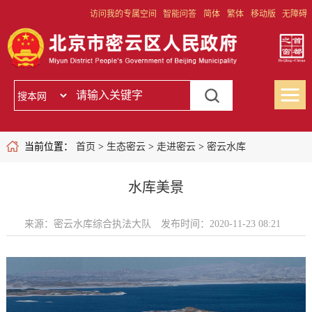
访问我的专属空间
智能问答
简体
繁体
移动版
无障碍
当前位置：
首页
>
生态密云
>
走进密云
>
密云水库
水库美景
来源：密云水库综合执法大队
发布时间：2020-11-23 08:21