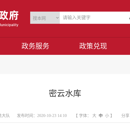
政务服务
政策兑现
密云水库
法大队
发布时间：2020-10-23 14:10
【 字体：
大
中
小
】
分享