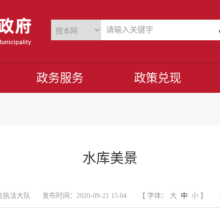
政务服务
政策兑现
水库美景
合执法大队
发布时间：2020-09-21 15:04
【 字体：
大
中
小
】