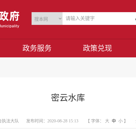
政务服务
政策兑现
密云水库
合执法大队
发布时间：2020-08-28 15:13
【 字体：
大
中
小
】