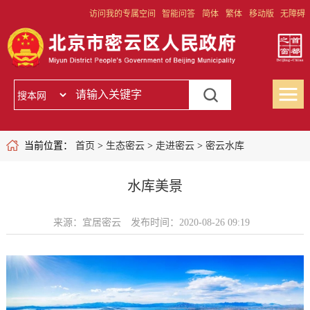
访问我的专属空间
智能问答
简体
繁体
移动版
无障碍
当前位置：
首页
>
生态密云
>
走进密云
>
密云水库
水库美景
来源：宜居密云
发布时间：2020-08-26 09:19