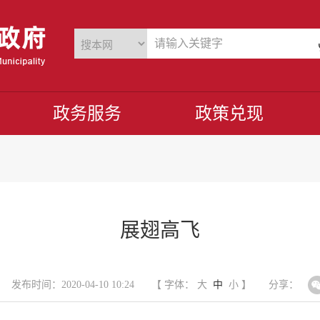
政务服务
政策兑现
展翅高飞
发布时间：2020-04-10 10:24
【 字体：
大
中
小
】
分享：