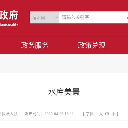
政务服务
政策兑现
水库美景
合执法大队
发布时间：2020-04-06 16:11
【 字体：
大
中
小
】