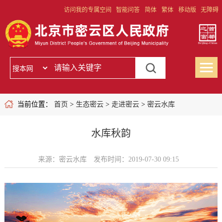
访问我的专属空间
智能问答
简体
繁体
移动版
无障碍
当前位置：
首页
>
生态密云
>
走进密云
>
密云水库
水库秋韵
来源：密云水库
发布时间：2019-07-30 09:15