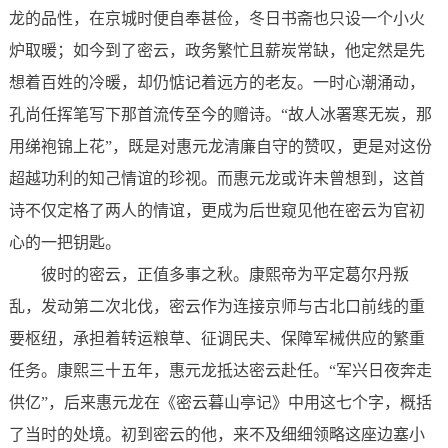
龙的品性，在京城时便自奉甚俭，冬日书斋也只设一个小火
炉取暖；如今到了密云，政务繁忙且薪炭常缺，他定然是先
想着百姓的冷暖，却仍惦记着远方的老友。一时心潮涌动，
孔尚任挥笔写下那首流传至今的赠诗。“故人冰署寒无炭，那
用绨袍锦上花”，既是对惠元龙清廉自守的赞叹，更是对这份
超越功利的知己情谊的珍视。而惠元龙或许未曾想到，这首
诗不仅定格了两人的情谊，更成为后世窥见他在密云为官初
心的一把钥匙。
彼时的密云，正值多事之秋。康熙帝为平定葛尔丹叛
乱，发动第二次北伐，密云作为连接京师与古北口前线的重
要枢纽，承担着转运粮草、征调民夫、保障军械供应的繁重
任务。康熙三十五年，惠元龙抵达密云赴任。“军兴日夜奔走
供亿”，后来惠元龙在《密云暮山亭记》中用这七个字，概括
了当时的处境。初到密云的他，来不及细细领略这座边塞小