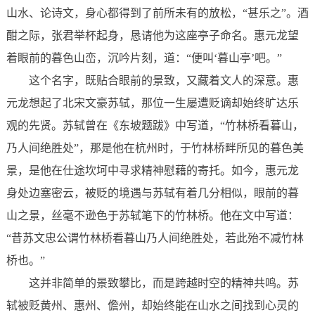
山水、论诗文，身心都得到了前所未有的放松，“甚乐之”。酒
酣之际，张君举杯起身，恳请他为这座亭子命名。惠元龙望
着眼前的暮色山峦，沉吟片刻，道：“便叫‘暮山亭’吧。”
这个名字，既贴合眼前的景致，又藏着文人的深意。惠
元龙想起了北宋文豪苏轼，那位一生屡遭贬谪却始终旷达乐
观的先贤。苏轼曾在《东坡题跋》中写道，“竹林桥看暮山，
乃人间绝胜处”，那是他在杭州时，于竹林桥畔所见的暮色美
景，是他在仕途坎坷中寻求精神慰藉的寄托。如今，惠元龙
身处边塞密云，被贬的境遇与苏轼有着几分相似，眼前的暮
山之景，丝毫不逊色于苏轼笔下的竹林桥。他在文中写道：
“昔苏文忠公谓竹林桥看暮山乃人间绝胜处，若此殆不减竹林
桥也。”
这并非简单的景致攀比，而是跨越时空的精神共鸣。苏
轼被贬黄州、惠州、儋州，却始终能在山水之间找到心灵的