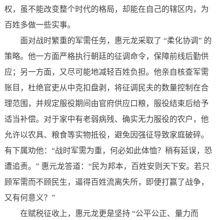
权，虽不能改变整个时代的格局，却能在自己的辖区内，为
百姓多做一些实事。
面对战时繁重的军需任务，惠元龙采取了 “柔化协调” 的
策略。他一方面严格执行朝廷的征调命令，保障前线后勤供
应；另一方面，又尽可能地减轻百姓负担。他亲自核查军需
账目，杜绝官吏从中克扣盘剥，将征调民夫的数量控制在合
理范围，并规定服役期间由官府供应口粮，服役结束后给予
适当补偿。对于家中有老弱病残、确实无力服役的农户，他
允许以农具、粮食等实物抵役，避免因强征导致家庭破碎。
有下属劝他：“战时军需为重，何必如此体恤？稍有延误，恐
遭追责。” 惠元龙答道：“民为邦本，百姓安则天下安。若只
顾军需而不顾民生，逼得百姓流离失所，即便打赢了战争，
又有何意义？”
在赋税征收上，惠元龙更是坚持 “公平公正、量力而