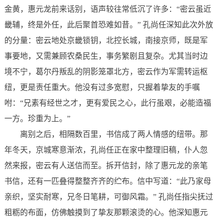
金黄，惠元龙前来话别，语声较往常低沉了许多：“密云虽近
畿辅，终是外任，此后聚首恐难如昔。” 孔尚任深知此次外放
的分量：密云地处京畿锁钥，北控长城，南接京师，既是军
事要地，又需兼顾农桑民生，事务繁剧且复杂。尤其当时边
境不宁，葛尔丹叛乱的阴影笼罩北方，密云作为军需转运枢
纽，更是责任重大。他没有过多宽慰，只握着挚友的手嘱
咐：“兄素有经世之才，更有爱民之心，此行虽艰，必能造福
一方。珍重为上。”
离别之后，相隔数百里，书信成了两人情感的纽带。那
年冬天，京城寒意渐浓，孔尚任正在家中整理旧稿，仆人忽
然来报，密云有人送信而至。拆开信封，除了惠元龙的亲笔
书信，还有一匹叠得整整齐齐的纻布。信中写道：“此乃家母
亲织，坚实耐寒，兄冬日笔耕，可御风霜。” 孔尚任指尖抚过
粗粝的布面，仿佛触摸到了挚友那颗滚烫的心。他深知惠元