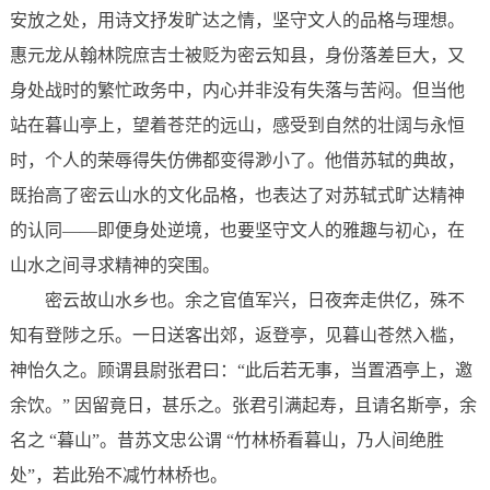
安放之处，用诗文抒发旷达之情，坚守文人的品格与理想。
惠元龙从翰林院庶吉士被贬为密云知县，身份落差巨大，又
身处战时的繁忙政务中，内心并非没有失落与苦闷。但当他
站在暮山亭上，望着苍茫的远山，感受到自然的壮阔与永恒
时，个人的荣辱得失仿佛都变得渺小了。他借苏轼的典故，
既抬高了密云山水的文化品格，也表达了对苏轼式旷达精神
的认同——即便身处逆境，也要坚守文人的雅趣与初心，在
山水之间寻求精神的突围。
密云故山水乡也。余之官值军兴，日夜奔走供亿，殊不
知有登陟之乐。一日送客出郊，返登亭，见暮山苍然入槛，
神怡久之。顾谓县尉张君曰：“此后若无事，当置酒亭上，邀
余饮。” 因留竟日，甚乐之。张君引满起寿，且请名斯亭，余
名之 “暮山”。昔苏文忠公谓 “竹林桥看暮山，乃人间绝胜
处”，若此殆不减竹林桥也。