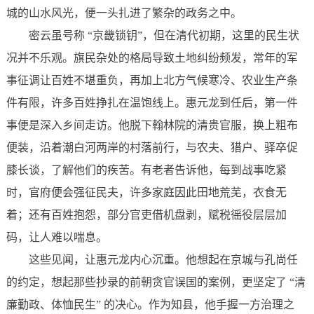
城的山水风光，便一头扎进了繁杂的政务之中。
密云虽号称 “京畿锁钥”，但在清代初期，这里的民生状
况并不乐观。旗民杂处的格局导致土地纠纷频发，常年的军
事征调让百姓不堪重负，再加上北方气候寒冷、农业生产条
件有限，许多百姓挣扎在温饱线上。惠元龙到任后，第一件
事便是深入乡间走访。他脱下翰林院的清贵官服，换上粗布
便装，沿着潮白河两岸的村落前行，与农夫、猎户、驿卒促
膝长谈，了解他们的疾苦。有老者告诉他，每到战事吃紧
时，官府便会强征民夫，许多家庭因此田地荒芜，衣食无
着；还有百姓抱怨，部分官吏借机盘剥，赋税徭役层层加
码，让人难以喘息。
这些见闻，让惠元龙内心沉重。他想起在京城与孔尚任
的约定，想起那些抄录的前朝贪官误国的案例，更坚定了 “清
廉勤政、体恤民生” 的决心。作为知县，他手握一方治理之