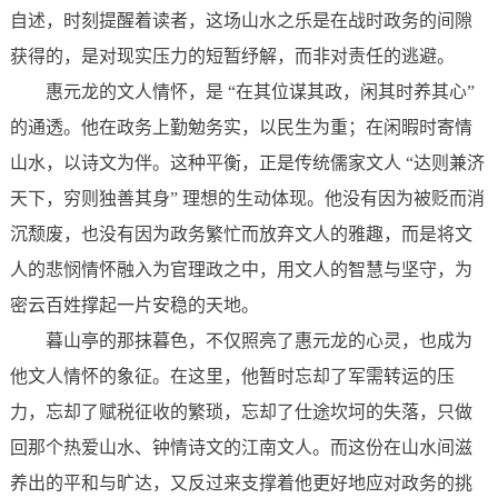
自述，时刻提醒着读者，这场山水之乐是在战时政务的间隙
获得的，是对现实压力的短暂纾解，而非对责任的逃避。
惠元龙的文人情怀，是 “在其位谋其政，闲其时养其心”
的通透。他在政务上勤勉务实，以民生为重；在闲暇时寄情
山水，以诗文为伴。这种平衡，正是传统儒家文人 “达则兼济
天下，穷则独善其身” 理想的生动体现。他没有因为被贬而消
沉颓废，也没有因为政务繁忙而放弃文人的雅趣，而是将文
人的悲悯情怀融入为官理政之中，用文人的智慧与坚守，为
密云百姓撑起一片安稳的天地。
暮山亭的那抹暮色，不仅照亮了惠元龙的心灵，也成为
他文人情怀的象征。在这里，他暂时忘却了军需转运的压
力，忘却了赋税征收的繁琐，忘却了仕途坎坷的失落，只做
回那个热爱山水、钟情诗文的江南文人。而这份在山水间滋
养出的平和与旷达，又反过来支撑着他更好地应对政务的挑