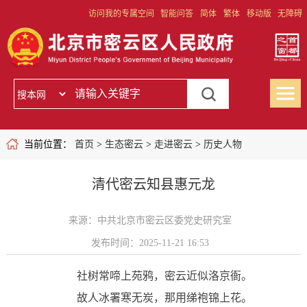
访问我的专属空间
智能问答
简体
繁体
移动版
无障碍
当前位置：
首页
>
生态密云
>
走进密云
>
历史人物
清代密云知县惠元龙
来源：中共北京市密云区委党史研究室
发布时间：2025-11-21 16:53
社树常啼上苑鸦，密云近似洛京衙。
故人冰署寒无炭，那用绨袍锦上花。