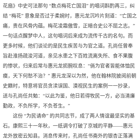
花扇》中史可法那句 “数点梅花亡国泪” 的唱词斟酌再三，纠
结 “梅花” 意象是否过于柔婉时，惠元龙沉吟片刻道：“亡国之
痛，贵在风骨内蕴。梅花凌霜傲雪，正暗合史公不屈之志。”
一句话点醒梦中人，这句唱词后来成为流传千古的名句。而
更多时候，他们谈论的是民生疾苦与为官之道。孔尚任曾奉
旨赴淮扬疏浚河道，亲见水患之下百姓流离失所、食不果腹
的惨状，归来后常与惠元龙扼腕叹息：“倘为官者皆能体恤民
瘼，天下何愁不治？” 惠元龙深以为然，他在翰林院披阅前朝
史籍时，特意将官员贪渎误国、漠视民生的案例一一抄录，
送与孔尚任共勉：“以此为鉴，他日若得牧民一方，必当清廉
勤政，不负所学，不负苍生。”
这份 “为民请命” 的共同志节，成了两人情谊最坚实的基
石。康熙三十一年秋，一纸调令打破了京城的平静——惠元
龙外放密云知县。消息传来时，孔尚任书斋外的银杏正落满