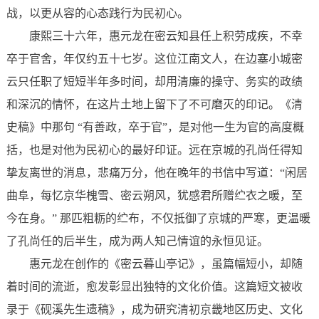
战，以更从容的心态践行为民初心。
康熙三十六年，惠元龙在密云知县任上积劳成疾，不幸
卒于官舍，年仅约五十七岁。这位江南文人，在边塞小城密
云只任职了短短半年多时间，却用清廉的操守、务实的政绩
和深沉的情怀，在这片土地上留下了不可磨灭的印记。《清
史稿》中那句 “有善政，卒于官”，是对他一生为官的高度概
括，也是对他为民初心的最好印证。远在京城的孔尚任得知
挚友离世的消息，悲痛万分，他在晚年的书信中写道：“闲居
曲阜，每忆京华槐雪、密云朔风，犹感君所赠纻衣之暖，至
今在身。” 那匹粗粝的纻布，不仅抵御了京城的严寒，更温暖
了孔尚任的后半生，成为两人知己情谊的永恒见证。
惠元龙在创作的《密云暮山亭记》，虽篇幅短小，却随
着时间的流逝，愈发彰显出独特的文化价值。这篇短文被收
录于《砚溪先生遗稿》，成为研究清初京畿地区历史、文化