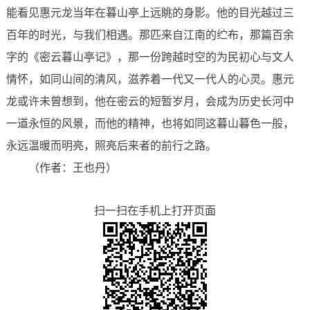
能看见惠元龙当年在暮山亭上远眺的身影。他的目光越过三
百年的时光，与我们相遇。那匹来自江南的纻布，那篇百余
字的《密云暮山亭记》，那一份跨越时空的为民初心与文人
情怀，如同山间的清风，滋养着一代又一代人的心灵。惠元
龙或许未曾想到，他在密云的短暂岁月，会成为历史长河中
一道永恒的风景，而他的精神，也将如同这暮山暮色一般，
永远温暖而明亮，照亮
后来者的前行之路。
（作者：王也丹）
扫一扫在手机上打开页面