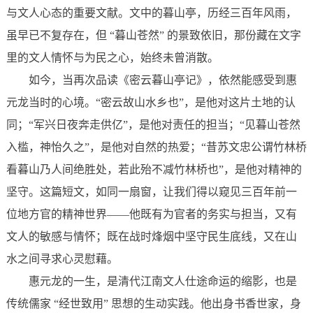
与文人心态的重要文献。文中的暮山亭，历经三百年风雨，
虽早已不复存在，但 “暮山苍然” 的景致依旧，那份藏在文字
里的文人情怀与为民之心，始终未曾消散。
如今，当再次品读《密云暮山亭记》，依然能感受到惠
元龙当时的心境。“密云故山水乡也”，是他对这片土地的认
同；“军兴日夜奔走供亿”，是他对责任的担当；“见暮山苍然
入槛，神怡久之”，是他对自然的热爱；“昔苏文忠公谓竹林桥
看暮山乃人间绝胜处，若此殆不减竹林桥也”，是他对精神的
坚守。这篇短文，如同一扇窗，让我们得以窥见三百年前一
位地方官的精神世界——他既有为官者的务实与担当，又有
文人的敏感与情怀；既在战时烽烟中坚守民生底线，又在山
水之间寻求心灵慰藉。
惠元龙的一生，是清代江南文人仕途命运的缩影，也是
传统儒家 “经世致用” 思想的生动实践。他出身书香世家，身