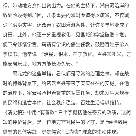
禄，带动地方乡绅出资出力。在他的主持下，潮白河沿岸的
数处险段得到加固，几条重要的灌溉渠道得以疏通，不仅减
少了洪涝灾害，还改善了农田灌溉条件，让许多旱地变成了
良田。此外，他还十分重视教化，见县城的学堂破败不堪，
便下令修缮学宫，聘请有学识的儒生任教，鼓励百姓子弟入
学读书。他常说：“治民之根本，在于教化。百姓知礼义，方
能安居乐业，地方方能长治久安。”
惠元龙的这些举措，看似都是寻常的治理之事，却在战
时的特殊背景下，给密云百姓带来了实实在在的安稳。在他
的治理下，密云虽承担着繁重的军需任务，却未发生大规模
的民怨和逃亡事件，社会秩序稳定，百姓生活得以维持。
《清史稿》中用 “有善政” 三个字概括他在密云的政绩，这简
短的评价背后，是一位地方官对民生的坚守，是 “经世致用”
思想的具体实践，更是儒家 “民为贵” 理念的生动体现。