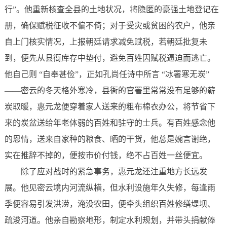
行”。他重新核查全县的土地状况，将隐匿的豪强土地登记在
册，确保赋税征收不偏不倚；对于受灾或贫困的农户，他亲
自上门核实情况，上报朝廷请求减免赋税，若朝廷批复未
到，便先从县衙库存中垫付，避免百姓因赋税逼迫而逃亡。
他自己则 “自奉甚俭”，正如孔尚任诗中所言 “冰署寒无炭”
——密云的冬天格外寒冷，县衙的官署里常常没有足够的薪
炭取暖，惠元龙便穿着家人送来的粗布棉衣办公，将节省下
来的炭盆送给年老体弱的百姓和驻守的士兵。有百姓感念他
的恩情，送来自家种的粮食、晒的干货，他总是婉言谢绝，
实在推辞不掉的，便按市价付钱，绝不占百姓一丝便宜。
除了应对战时的紧急事务，惠元龙还注重地方长远发
展。他见密云境内河流纵横，但水利设施年久失修，每逢雨
季便容易引发洪涝，淹没农田，便牵头组织百姓修缮堤坝、
疏浚河道。他亲自勘察地形，制定水利规划，并带头捐献俸