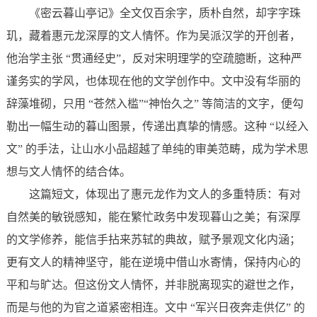
《密云暮山亭记》全文仅百余字，质朴自然，却字字珠
玑，藏着惠元龙深厚的文人情怀。作为吴派汉学的开创者，
他治学主张 “贯通经史”，反对宋明理学的空疏臆断，这种严
谨务实的学风，也体现在他的文学创作中。文中没有华丽的
辞藻堆砌，只用 “苍然入槛”“神怡久之” 等简洁的文字，便勾
勒出一幅生动的暮山图景，传递出真挚的情感。这种 “以经入
文” 的手法，让山水小品超越了单纯的审美范畴，成为学术思
想与文人情怀的结合体。
这篇短文，体现出了惠元龙作为文人的多重特质：有对
自然美的敏锐感知，能在繁忙政务中发现暮山之美；有深厚
的文学修养，能信手拈来苏轼的典故，赋予景观文化内涵；
更有文人的精神坚守，能在逆境中借山水寄情，保持内心的
平和与旷达。但这份文人情怀，并非脱离现实的避世之作，
而是与他的为官之道紧密相连。文中 “军兴日夜奔走供亿” 的