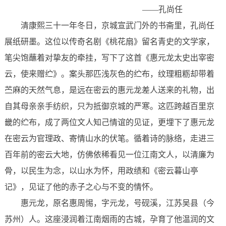
——孔尚任
清康熙三十一年冬日，京城宣武门外的书斋里，孔尚任
展纸研墨。这位以传奇名剧《桃花扇》留名青史的文学家，
笔尖饱蘸着对挚友的牵挂，写下了这首《惠元龙太史出宰密
云，使来赠纻》。案头那匹浅灰色的纻布，纹理粗粝却带着
苎麻的天然气息，是远在密云的惠元龙差人送来的礼物，出
自其母亲亲手纺织，只为抵御京城的严寒。这匹跨越百里京
畿的纻布，成了两位文人知己情谊的见证，更埋下了惠元龙
在密云为官理政、寄情山水的伏笔。循着诗的脉络，走进三
百年前的密云大地，仿佛依稀看见一位江南文人，以清廉为
骨，以民生为念，以山水为怀，用政绩和《密云暮山亭
记》，见证了他的赤子之心与不变的情怀。
惠元龙，原名惠周惕，字元龙，号砚溪，江苏吴县（今
苏州）人。这座浸润着江南烟雨的古城，孕育了他温润的文