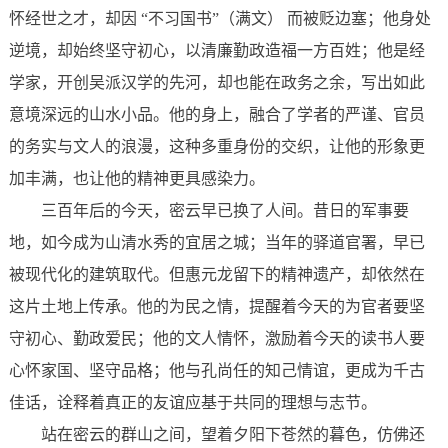
怀经世之才，却因 “不习国书”（满文） 而被贬边塞；他身处
逆境，却始终坚守初心，以清廉勤政造福一方百姓；他是经
学家，开创吴派汉学的先河，却也能在政务之余，写出如此
意境深远的山水小品。他的身上，融合了学者的严谨、官员
的务实与文人的浪漫，这种多重身份的交织，让他的形象更
加丰满，也让他的精神更具感染力。
三百年后的今天，密云早已换了人间。昔日的军事要
地，如今成为山清水秀的宜居之城；当年的驿道官署，早已
被现代化的建筑取代。但惠元龙留下的精神遗产，却依然在
这片土地上传承。他的为民之情，提醒着今天的为官者要坚
守初心、勤政爱民；他的文人情怀，激励着今天的读书人要
心怀家国、坚守品格；他与孔尚任的知己情谊，更成为千古
佳话，诠释着真正的友谊应基于共同的理想与志节。
站在密云的群山之间，望着夕阳下苍然的暮色，仿佛还