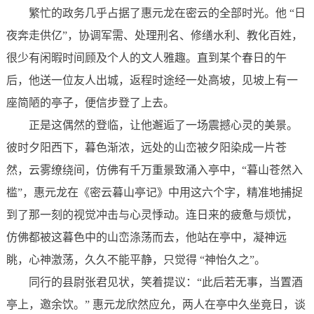
繁忙的政务几乎占据了惠元龙在密云的全部时光。他 “日
夜奔走供亿”，协调军需、处理刑名、修缮水利、教化百姓，
很少有闲暇时间顾及个人的文人雅趣。直到某个春日的午
后，他送一位友人出城，返程时途经一处高坡，见坡上有一
座简陋的亭子，便信步登了上去。
正是这偶然的登临，让他邂逅了一场震撼心灵的美景。
彼时夕阳西下，暮色渐浓，远处的山峦被夕阳染成一片苍
然，云雾缭绕间，仿佛有千万重景致涌入亭中，“暮山苍然入
槛”，惠元龙在《密云暮山亭记》中用这六个字，精准地捕捉
到了那一刻的视觉冲击与心灵悸动。连日来的疲惫与烦忧，
仿佛都被这暮色中的山峦涤荡而去，他站在亭中，凝神远
眺，心神激荡，久久不能平静，只觉得 “神怡久之”。
同行的县尉张君见状，笑着提议：“此后若无事，当置酒
亭上，邀余饮。” 惠元龙欣然应允，两人在亭中久坐竟日，谈