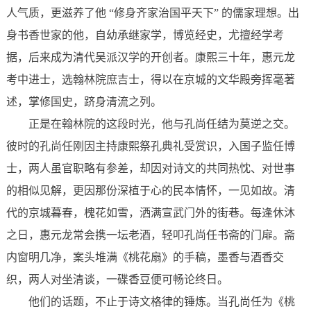
人气质，更滋养了他 “修身齐家治国平天下” 的儒家理想。出
身书香世家的他，自幼承继家学，博览经史，尤擅经学考
据，后来成为清代吴派汉学的开创者。康熙三十年，惠元龙
考中进士，选翰林院庶吉士，得以在京城的文华殿旁挥毫著
述，掌修国史，跻身清流之列。
正是在翰林院的这段时光，他与孔尚任结为莫逆之交。
彼时的孔尚任刚因主持康熙祭孔典礼受赏识，入国子监任博
士，两人虽官职略有参差，却因对诗文的共同热忱、对世事
的相似见解，更因那份深植于心的民本情怀，一见如故。清
代的京城暮春，槐花如雪，洒满宣武门外的街巷。每逢休沐
之日，惠元龙常会携一坛老酒，轻叩孔尚任书斋的门扉。斋
内窗明几净，案头堆满《桃花扇》的手稿，墨香与酒香交
织，两人对坐清谈，一碟香豆便可畅论终日。
他们的话题，不止于诗文格律的锤炼。当孔尚任为《桃