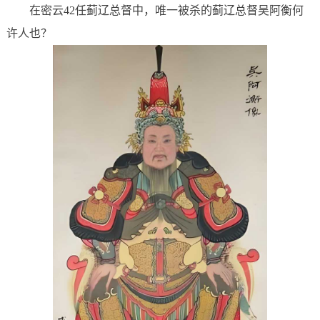
在密云42任蓟辽总督中，唯一被杀的蓟辽总督吴阿衡何
许人也？