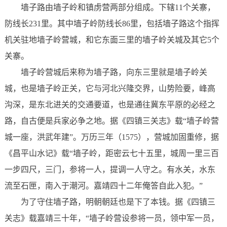
墙子路由墙子岭和镇虏营两部分组成。下辖11个关寨，
防线长231里。其中墙子岭防线长86里，包括墙子路这个指挥
机关驻地墙子岭营城，和它东面三里的墙子岭关城及其它5个
关寨。
墙子岭营城后来称为墙子路，向东三里就是墙子岭关
城，也是墙子岭正关，它与河北兴隆交界，山势险要，峰高
沟深，是东北进关的交通要道，也是通往冀东平原的必经之
路，自古便是兵家必争之地。据《四镇三关志》载“墙子岭营
城一座，洪武年建”。万历三年（1575），营城加固重修，据
《昌平山水记》载“墙子岭，距密云七十五里，城周一里三百
一步四尺，三门，参将一人，提调一人守之。有水关，水东
流至石匣，南入于潮河。嘉靖四十二年俺答自此入犯。”
为了守住墙子路，明朝朝廷也是下了本钱。据《四镇三
关志》载嘉靖三十年，“墙子岭营设参将一员，领中军一员，