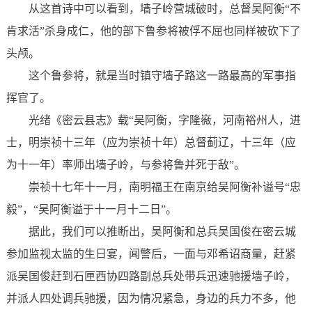
从这首诗中可以看到，墙子岭营城破时，总督吴阿衡“不
肯求活”杀身成仁，他的部下鲁参将被俘不屈也同样被砍下了
头颅。
这个鲁参将，就是当时镇守墙子路这一路最高的军事指
挥官了。
光绪《密云县志》载“吴阿衡，字隆嶶，河南裕州人，进
士，明崇祯十三年（应为崇祯十年）总督蓟辽，十三年（应
为十一年）率师出墙子岭，与参将鲁并死于敌”。
崇祯十七年十一月，南明福王在南京给吴阿衡补谥号“忠
毅”，“吴阿衡谥于十一月十二日”。
据此，我们可以推断出，吴阿衡和总兵吴国俊在密云城
参加监视太监的生日宴，闻警后，一面与邓希诏商量，赶紧
派吴国俊赶到石匣西协四路副总兵处带兵迅速驰援墙子岭，
并派人四处调兵驰援，因为情况紧急，身边的兵力不多，他