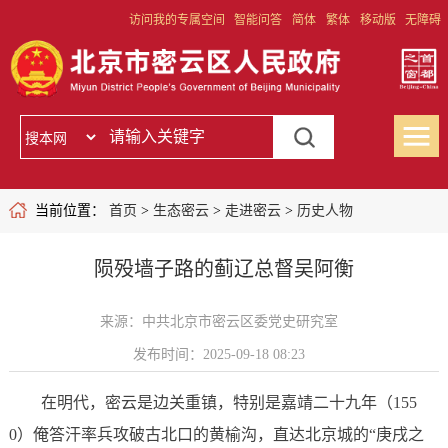
访问我的专属空间
智能问答
简体
繁体
移动版
无障碍
当前位置：
首页
>
生态密云
>
走进密云
>
历史人物
陨殁墙子路的蓟辽总督吴阿衡
来源：中共北京市密云区委党史研究室
发布时间：2025-09-18 08:23
在明代，密云是边关重镇，特别是嘉靖二十九年（155
0）俺答汗率兵攻破古北口的黄榆沟，直达北京城的“庚戌之