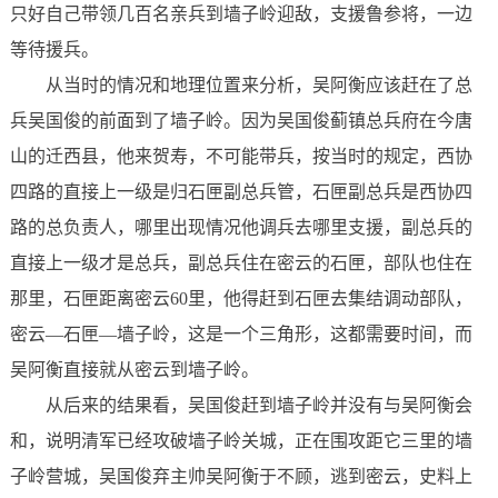
只好自己带领几百名亲兵到墙子岭迎敌，支援鲁参将，一边
等待援兵。
从当时的情况和地理位置来分析，吴阿衡应该赶在了总
兵吴国俊的前面到了墙子岭。因为吴国俊蓟镇总兵府在今唐
山的迁西县，他来贺寿，不可能带兵，按当时的规定，西协
四路的直接上一级是归石匣副总兵管，石匣副总兵是西协四
路的总负责人，哪里出现情况他调兵去哪里支援，副总兵的
直接上一级才是总兵，副总兵住在密云的石匣，部队也住在
那里，石匣距离密云60里，他得赶到石匣去集结调动部队，
密云—石匣—墙子岭，这是一个三角形，这都需要时间，而
吴阿衡直接就从密云到墙子岭。
从后来的结果看，吴国俊赶到墙子岭并没有与吴阿衡会
和，说明清军已经攻破墙子岭关城，正在围攻距它三里的墙
子岭营城，吴国俊弃主帅吴阿衡于不顾，逃到密云，史料上