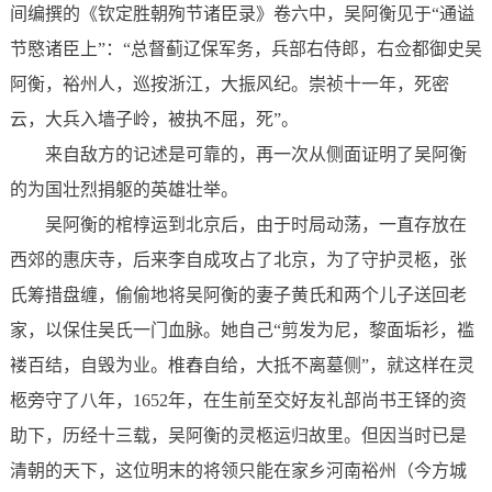
间编撰的《钦定胜朝殉节诸臣录》卷六中，吴阿衡见于“通谥
节愍诸臣上”：“总督蓟辽保军务，兵部右侍郎，右佥都御史吴
阿衡，裕州人，巡按浙江，大振风纪。崇祯十一年，死密
云，大兵入墙子岭，被执不屈，死”。
来自敌方的记述是可靠的，再一次从侧面证明了吴阿衡
的为国壮烈捐躯的英雄壮举。
吴阿衡的棺椁运到北京后，由于时局动荡，一直存放在
西郊的惠庆寺，后来李自成攻占了北京，为了守护灵柩，张
氏筹措盘缠，偷偷地将吴阿衡的妻子黄氏和两个儿子送回老
家，以保住吴氏一门血脉。她自己“剪发为尼，黎面垢衫，褴
褛百结，自毁为业。椎舂自给，大抵不离墓侧”，就这样在灵
柩旁守了八年，1652年，在生前至交好友礼部尚书王铎的资
助下，历经十三载，吴阿衡的灵柩运归故里。但因当时已是
清朝的天下，这位明末的将领只能在家乡河南裕州（今方城