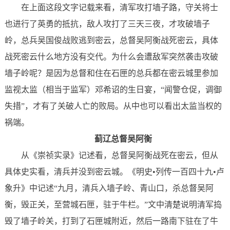
在上面这段文字记载来看，清军攻打墙子路，守关将士
也进行了英勇的抵抗，敌人攻打了三天三夜，才攻破墙子
岭，总兵吴国俊战败逃到密云，总督吴阿衡战死密云，具体
战死密云什么地方没有交代。为什么会遭敌军突然袭击攻破
墙子岭呢？是因为总督和住在石匣的总兵都在密云城里参加
监视太监（相当于监军）邓希诏的生日宴，“闻警仓促，调御
失措”，才有了关破人亡的败局。从中也可以看出太监当权的
祸端。
蓟辽总督吴阿衡
从《崇祯实录》记述看，总督吴阿衡战死在密云，但从
具体史实看，清兵并没到密云城。《明史•列传一百四十九•卢
象升》中记述“九月，清兵入墙子岭、青山口，杀总督吴阿
衡，毁正关，至营城石匣，驻于牛栏。”文中清楚说明清军捣
毁了墙子岭关，打到了石匣城附近，然后一路南下驻在了牛