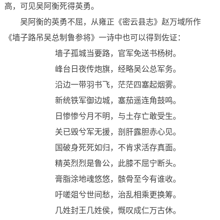
高，可见吴阿衡死得英勇。
吴阿衡的英勇不屈，从雍正《密云县志》赵万域所作
《墙子路吊吴总制鲁参将》一诗中也可以得到佐证：
墙子孤城当要路，官军免送书杨树。
峰台日夜传炮旗，经略吴公总军务。
沿边一带羽书飞，茫茫四塞起烟雾。
新统铁军御边城，塞茄遥连角鼓鸣。
日惨惨兮月不明，与土存亡敢受生。
关已毁兮军无援，剖肝露胆赤心见。
国破身死死如归，不肯求活存真面。
精英烈烈是鲁公，此膝不屈宁断头。
膏脂涂地魂悠悠，骸骨至今有谁收。
吁嗟爼兮世间愁，治乱相乘更换筹。
几姓封王几姓侯，慨叹成仁万古休。