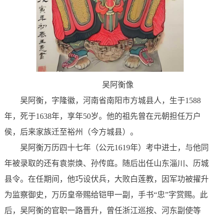
吴阿衡像
吴阿衡，字隆徽，河南省南阳市方城县人，生于1588
年，死于1638年，享年50岁。他的祖先曾在元朝担任万户
侯，后来家族迁至裕州（今方城县）。
吴阿衡万历四十七年（公元1619年）考中进士，与他同
年被录取的还有袁崇焕、孙传庭。随后出任山东淄川、历城
县令。在任期间，他巧设伏兵，大败白莲教，因军功被擢升
为‌监察御史，万历皇帝赐给铠甲一副，手书“忠”字赏赐。此
后，吴阿衡的官职一路晋升，曾任‌浙江巡按、‌河东副使等