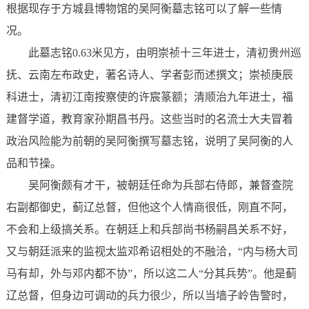
根据现存于方城县博物馆的吴阿衡墓志铭可以了解一些情
况。
此墓志铭0.63米见方，由明崇祯十三年进士，清初贵州巡
抚、云南左布政史，著名诗人、学者彭而述撰文；崇祯庚辰
科进士，清初江南按察使的许宸篆额；清顺治九年进士，福
建督学道，教育家孙期昌书丹。这些当时的名流士大夫冒着
政治风险能为前朝的吴阿衡撰写墓志铭，说明了吴阿衡的人
品和节操。
吴阿衡颇有才干，被朝廷任命为兵部右侍郎，兼督查院
右副都御史，蓟辽总督，但他这个人情商很低，刚直不阿，
不会和上级搞关系。在朝廷上和兵部尚书杨嗣昌关系不好，
又与朝廷派来的监视太监邓希诏相处的不融洽，“内与杨大司
马有却，外与邓内都不协”，所以这二人“分其兵势”。他是蓟
辽总督，但身边可调动的兵力很少，所以当墙子岭告警时，