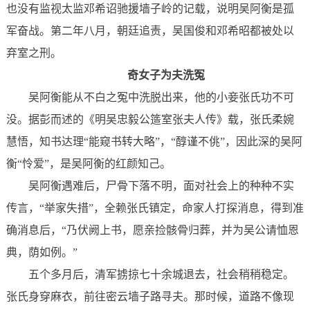
也没有监视太监邓希诏驰援墙子岭的记载，说明吴阿衡是孤
军奋战。第二年八月，朝廷追责，吴国俊和邓希昭都被处以
弃室之刑。
奇女子为夫洗冤
吴阿衡能从不白之冤中洗脱出来，他的小妾张氏功不可
没。据彭而述的《明吴忠毅公簉室张夫人传》载，张氏柔婉
慧悟，知书达理“能窥书转大略”，“醇谨不佻”，因此深的吴阿
衡“怜爱”，是吴阿衡的红颜知己。
吴阿衡遇难后，尸骨下落不明，面对社会上的种种不实
传言，“举家失措”，全赖张氏镇定，命家人打探消息，得到准
确消息后，“乃伏阙上书，愿亲捡骸骨归葬，并为吴公请恤恩
典，荫如例。”
五个多月后，清军掳掠七十余城退去，社会稍稍稳定。
张氏身穿麻衣，前往密云墙子路寻夫。那时候，道路不像现