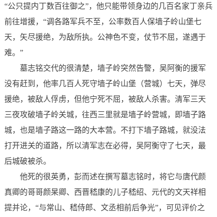
“公只提内丁数百往御之”，他只能带领身边的几百名家丁亲兵
前往增援，“调各路军兵不至，公率数百人保墙子岭山堡七
天，矢尽援绝，为敌所执。公神色不变，仗节不屈，遂遇于
难。”
墓志铭交代的很清楚，墙子岭突然告警，吴阿衡的援军
没有赶到，他率几百人死守墙子岭山堡（营城）七天，弹尽
援绝，被敌人俘虏，但他宁死不屈，被敌人杀害。清军三天
三夜攻破墙子岭关城，往西三里就是墙子岭营城，即墙子路
城，也是墙子路这一路的大本营。不打下墙子路城，就没法
打开进关的道路，所以清军志在必得，吴阿衡守了七天，最
后城破被杀。
他死的很英勇，彭而述在撰写墓志铭时，将它与唐代颜
真卿的哥哥颜杲卿、西晋嵇康的儿子嵇绍、元代的文天祥相
提并论，“与常山、嵇侍郎、文丞相前后争光”，可见评价之