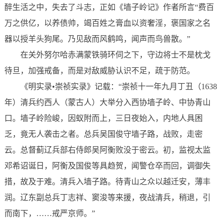
醉生活之中，失去了斗志，正如《墙子岭记》作者所言“费百
万之供亿，以养债帅，竭百姓之膏血以资奢淫，褒国家之名
器以授羊头狗尾。乃见敌而风鹤鸣，闻声而鸟兽散。”
在关外努尔哈赤满蒙铁骑环伺之下，守边将士不是枕戈
待旦，加强戒备，而是对敌威胁认识不足，疏于防范。
《明实录•崇祯实录》记载：“崇祯十一年九月丁丑（1638
年）清兵约西人（蒙古人）大举分入西协墙子岭、中协青山
口。墙子岭险峻，因蚁附而上，三日夜始入，内地人具困
乏，竟无人袭击之者。总兵吴国俊守墙子路，战败，走密
云。总督蓟辽兵部右侍郎吴阿衡败没于密云。初，监视太监
邓希诏诞日，阿衡及国俊等具趋贺，闻警仓卒而回，调御失
措，故及于难。清兵入墙子路。待青山之众以越迁安，薄丰
润。辽东副总兵丁志祥、窦浚等来援，夜战清兵，稍退，引
而南下，……戒严京师。”