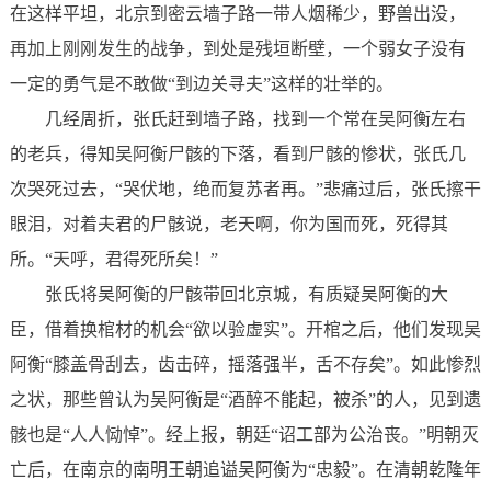
在这样平坦，北京到密云墙子路一带人烟稀少，野兽出没，
再加上刚刚发生的战争，到处是残垣断壁，一个弱女子没有
一定的勇气是不敢做“到边关寻夫”这样的壮举的。
几经周折，张氏赶到墙子路，找到一个常在吴阿衡左右
的老兵，得知吴阿衡尸骸的下落，看到尸骸的惨状，张氏几
次哭死过去，“哭伏地，绝而复苏者再。”悲痛过后，张氏擦干
眼泪，对着夫君的尸骸说，老天啊，你为国而死，死得其
所。“天呼，君得死所矣！”
张氏将吴阿衡的尸骸带回北京城，有质疑吴阿衡的大
臣，借着换棺材的机会“欲以验虚实”。开棺之后，他们发现吴
阿衡“膝盖骨刮去，齿击碎，摇落强半，舌不存矣”。如此惨烈
之状，那些曾认为吴阿衡是“酒醉不能起，被杀”的人，见到遗
骸也是“人人恸悼”。经上报，朝廷“诏工部为公治丧。”明朝灭
亡后，在南京的南明王朝追谥吴阿衡为“忠毅”。在清朝乾隆年