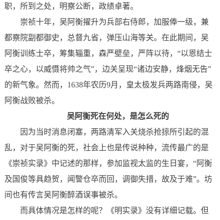
职，所到之处，明察公断，政绩卓著。
崇祯十年，吴阿衡擢升为‌兵部右侍郎，加服俸一级，兼‌
都察院副都御史，总督九省，弹压山海等关。在此期间，吴
阿衡训练士卒，筹集辎重，森严壁垒，严阵以待，“以恩结士
卒之心，以威慑将帅之气”，边关呈现“诸边安静，烽烟无告”
的新气象。然而，1638年农历9月，‌皇太极发兵两路南侵，吴
阿衡战败被杀。
吴阿衡死在何处，是怎么死的
因为当时消息闭塞，两路清军入关烧杀抢掠所引起的混
乱，对于吴阿衡的死，社会上也是传说种种，流传最广的是
《崇祯实录》中记述的那样，参加监视太监的生日宴，“阿衡
及国俊等具趋贺，闻警仓卒而回，调御失措，故及于难”。坊
间也有传言吴阿衡醉酒误事被杀。
而具体情况是怎样的呢？《明实录》没有详细记载。但