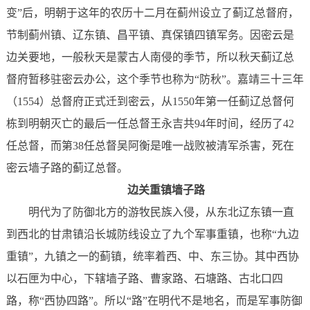
变”后，明朝于这年的农历十二月在蓟州设立了蓟辽总督府，
节制蓟州镇、辽东镇、昌平镇、真保镇四镇军务。因密云是
边关要地，一般秋天是蒙古人南侵的季节，所以秋天蓟辽总
督府暂移驻密云办公，这个季节也称为“防秋”。嘉靖三十三年
（1554）总督府正式迁到密云，从1550年第一任蓟辽总督何
栋到明朝灭亡的最后一任总督王永吉共94年时间，经历了42
任总督，而第38任总督吴阿衡是唯一战败被清军杀害，死在
密云墙子路的蓟辽总督。
边关重镇墙子路
明代为了防御北方的游牧民族入侵，从东北辽东镇一直
到西北的甘肃镇沿长城防线设立了九个军事重镇，也称“九边
重镇”，九镇之一的蓟镇，统率着西、中、东三协。其中西协
以石匣为中心，下辖墙子路、曹家路、石塘路、古北口四
路，称“西协四路”。所以“路”在明代不是地名，而是军事防御