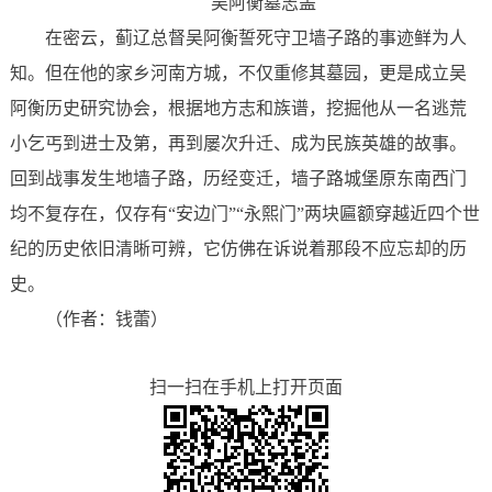
吴阿衡墓志盖
在密云，蓟辽总督吴阿衡誓死守卫墙子路的事迹鲜为人
知。但在他的家乡河南方城，不仅重修其墓园，更是成立吴
阿衡历史研究协会，根据地方志和族谱，挖掘他从一名逃荒
小乞丐到进士及第，再到屡次升迁、成为民族英雄的故事。
回到战事发生地墙子路，历经变迁，墙子路城堡原东南西门
均不复存在，仅存有“安边门”“永熙门”两块匾额穿越近四个世
纪的历史依旧清晰可辨，它仿佛在诉说着那段不应忘却的历
史。
（作者：钱蕾）
扫一扫在手机上打开页面