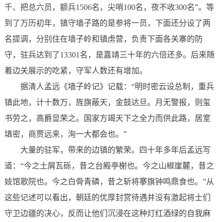
千、把总六员，额兵1506名，尖哨100名，夜不收300名”。等
到了万历初年，镇守墙子路的是参将一员，下面还分设了两
名提调，分别住在墙子岭和镇虏营，负责下面各关寨的防
守，驻兵达到了13301名，是嘉靖三十年的六倍还多。后来随
着边关展示的吃紧，守军人数还有增加。
据清人孟远《墙子岭记》记载：“明时密云设总制，重兵
镇此地，计十数万，旌旗蔽天，金鼓达旦。月无警报，则玺
书劳之，高爵显荣之。国家方竭天下之全力而供此路，居室
填密，商贾远来，洵一大都会也。”
大量的驻军，带来的边镇的繁荣。四十年多年后孟远写
道：“今之土屑瓦砾，昔之台殿亭榭也。今之山椒崖麓，昔之
妓馆歌院也。今之白骨青磷，昔之斩将搴旗钟鸣鼎食也。”从
这些记述可以看出，朝廷的优厚封赏待遇并没有激起将士们
守卫边疆的决心，反而让他们沉浸在这种灯红酒绿的自我麻