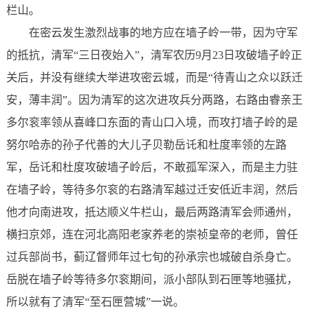
栏山。
在密云发生激烈战事的地方应在墙子岭一带，因为守军
的抵抗，清军“三日夜始入”，清军农历9月23日攻破墙子岭正
关后，并没有继续大举进攻密云城，而是“待青山之众以跃迁
安，薄丰润”。因为清军的这次进攻兵分两路，右路由睿亲王
多尔衮率领从喜峰口东面的青山口入境，而攻打墙子岭的是
努尔哈赤的孙子代善的大儿子贝勒岳讬和杜度率领的左路
军，岳讬和杜度攻破墙子岭后，不敢孤军深入，而是主力驻
在墙子岭，等待多尔衮的右路清军越过迁安低近丰润，然后
他才向南进攻，抵达顺义牛栏山，最后两路清军会师通州，
横扫京郊，连在河北高阳老家养老的崇祯皇帝的老师，曾任
过兵部尚书，蓟辽督师年过七旬的孙承宗也城破自杀身亡。
岳脱在墙子岭等待多尔衮期间，派小部队到石匣等地骚扰，
所以就有了清军“至石匣营城”一说。