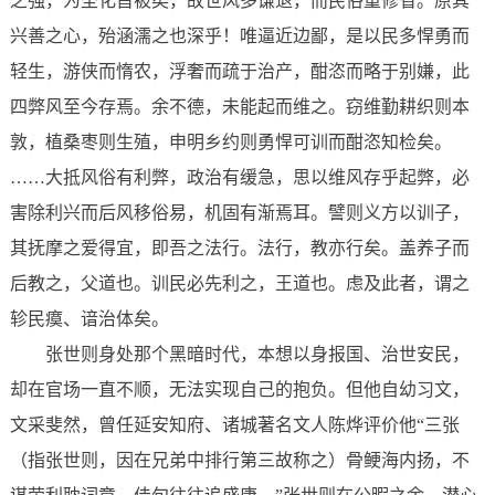
之强，为圣化首被矣，故世风多谦退，而民俗重修省。原其
兴善之心，殆涵濡之也深乎！唯逼近边鄙，是以民多悍勇而
轻生，游侠而惰农，浮奢而疏于治产，酣恣而略于别嫌，此
四弊风至今存焉。余不德，未能起而维之。窃维勤耕织则本
敦，植桑枣则生殖，申明乡约则勇悍可训而酣恣知检矣。
……大抵风俗有利弊，政治有缓急，思以维风存乎起弊，必
害除利兴而后风移俗易，机固有渐焉耳。譬则义方以训子，
其抚摩之爱得宜，即吾之法行。法行，教亦行矣。盖养子而
后教之，父道也。训民必先利之，王道也。虑及此者，谓之
轸民瘼、谙治体矣。
张世则身处那个黑暗时代，本想以身报国、治世安民，
却在官场一直不顺，无法实现自己的抱负。但他自幼习文，
文采斐然，曾任延安知府、诸城著名文人陈烨评价他“三张
（指张世则，因在兄弟中排行第三故称之）骨鲠海内扬，不