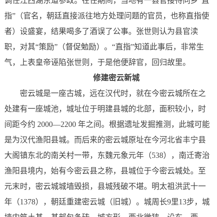
调任江西湖东道参政。在任期间，当地有一县官接待同乡“直
指”（官名，朝廷直接派往地方处理问题的官员，也称直指使
者）设盛宴，结果喝多了酒误了公事。张世则认为县官渎
职，对其“策励”（督促勉励）。“直指”知道此事后，非常生
气，上表皇帝诬陷张世则，于是他便辞官，回归故里。
修建密云新城
密云城是一座古城，远在汉代时，就在今密云城所在之
处建有一座城池，城址位于明建县城的北部，面积较小，时
间距今约 2000—2200 年之间。根据遗址发掘推测，此城可能
是为汉代渔阳县城。而后来的密云城原址在今河北省丰宁县
大阁镇东北的南关村一带，东魏元象元年（538），南迁寄治
渔阳县境内，始有今密云县之称，县城位于今密云城处。至
元末时，密云城城墙毁损，县城残破不堪。明太祖洪武十一
年（1378），朝廷重建密云城（旧城）。城周长9里13步，城