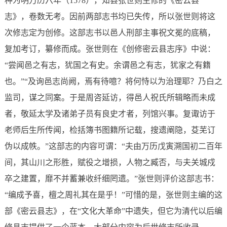
种为明万历六年（1578），知县张世则主修的《密云县
志》，卷数无考。因前两部志书均已失传，所以张世则将这
次修志定为创修。这部志书以邑人刑部主事祝文冕的底稿，
复加考订，纂修而成。张世则在《创修密云县志序》中说：
“尝闻邑之有志，犹国之有史。余谓邑之有志，犹家之有籍
也。”“及询邑志尚阙，焉有待噫？将何恃以为治理耶？乃白之
监司，谋之同案。于是周咨延访，得邑人祝氏所辑略而未成
者，敬延太学及诸弟子员有良史才者，列馆兴事。复诹访于
老师后生所传闻，检括簿书图籍所记载，搜遗阐隐，芟芜订
伪以成帙。”这部志的内容可谓：“夫由万历戊寅溯国初二百年
间，其山川之形胜，赋役之增损，人物之臧否，与夫关城戍
卒之建置，靡不并蓄兼收纤细罔遗。”张世则评价这部志书：
“编成予喜，檀之周礼其在是乎！”可惜的是，张世则主编的这
部《密云县志》，在“文化大革命”中遗失，但它为清代以后编