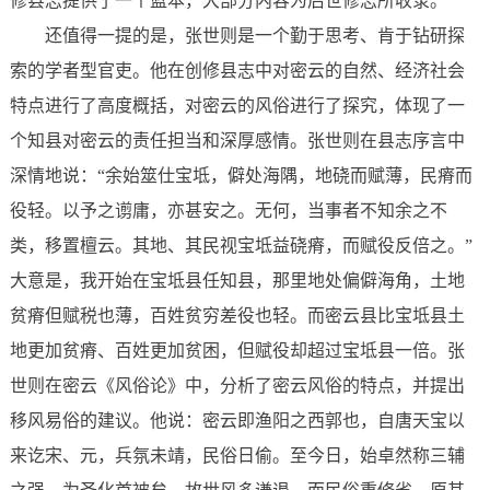
修县志提供了一个蓝本，大部分内容为后世修志所收录。
还值得一提的是，张世则是一个勤于思考、肯于钻研探
索的学者型官吏。他在创修县志中对密云的自然、经济社会
特点进行了高度概括，对密云的风俗进行了探究，体现了一
个知县对密云的责任担当和深厚感情。张世则在县志序言中
深情地说：“余始筮仕宝坻，僻处海隅，地硗而赋薄，民瘠而
役轻。以予之谫庸，亦甚安之。无何，当事者不知余之不
类，移置檀云。其地、其民视宝坻益硗瘠，而赋役反倍之。”
大意是，我开始在宝坻县任知县，那里地处偏僻海角，土地
贫瘠但赋税也薄，百姓贫穷差役也轻。而密云县比宝坻县土
地更加贫瘠、百姓更加贫困，但赋役却超过宝坻县一倍。张
世则在密云《风俗论》中，分析了密云风俗的特点，并提出
移风易俗的建议。他说：密云即渔阳之西郭也，自唐天宝以
来讫宋、元，兵氛未靖，民俗日偷。至今日，始卓然称三辅