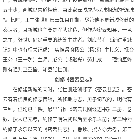
门，有城楼4座，角楼4座，城上设更铺7座。新城距旧城只隔
五十步，两城以夹道相连，由此密云城成为双城相连的“连城
”。此时，正在张世则密云知县任期，尽管他不是新城修建的
奏请者，且新城也主要是军队建造，但作为密云知县，一邑
之主，张世则仍是重要的统筹主建者。刘应节在《新建重城
记》中也有相关记述：“实惟督府杨公（杨兆）主其义，抚台
王公（王一鹗）主师，戚公（戚继光）劳其成……理饷厘弊
则有通判卫重鉴、知县张世则。”
创修《密云县志》
在修建新城的同时，张世则还创修了《密云县志》。密
云有着优良的修志传统，所修地方志，见于记载的，明代有
三种，但均已亡佚。最早当推《密云县图经志书》二册，卷
数、撰人已无考，约修于明洪武以后至永乐以前；第二种为
约修于永乐以来的《密云县志》，卷数、撰人亦无考；第三