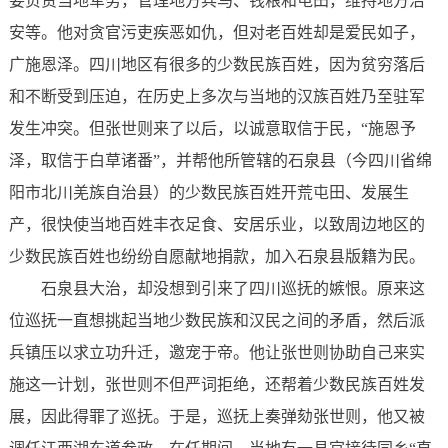
要负责当地军务，管理地方兵马、钱粮和屯田，维持地方治
安等。他对贪官污吏
疾恶如仇
，但对老百姓却是爱民如子，
广施恩泽。四川地区有很多的少数民族百姓，因为贫穷落后
和不断受到压迫，在历史上多次与当地的汉族百姓乃至驻军
发生冲突。但张世则来了以后，以诚意取信于民，“施恩予
泽，取信于白草诸番”，并帮他所管辖的石泉县（今四川省绵
阳市北川羌族自治县）的少数民族百姓开荒屯田、发展生
产，很快使当地百姓丰衣足食、安居乐业，以致周边地区的
少数民族百姓也纷纷自愿献地捐款，加入石泉县版籍为民。
石泉县大治，却没想到引来了四川巡抚的嫉恨。原来这
位巡抚一直想挑起当地少数民族和汉民之间的矛盾，然后派
兵镇压以求立功升迁，邀宠于帝。他让张世则协助自己来实
施这一计划，张世则不但严词拒绝，还帮着少数民族百姓发
展，因此得罪了巡抚。于是，巡抚上奏弹劾张世则，他又被