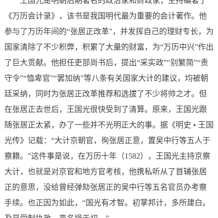
王国光是明朝后期著名的政治家和财政家，主持编著了
《万历会计录》，该书是我国明代最为重要的会计著作。他
参与了万历年间的“张居正改革”，并发挥自己的理财专长，为
国家清除了不少积弊，积累了大量的财富，为“万历中兴”作出
了巨大贡献。他担任吏部尚书后，提出“采实政”“别繁简”“责
守令”“恤卑官”“罢加纳”等八条有关国家大计的建议，均被朝
廷采纳，同时为张居正改革推荐和选拔了不少将帅之才。但
在张居正去世后，王国光很快受到了清算。原来，王国光跟
随张居正太紧，办了一些并不光明正大的事。据《明史 • 王国
光传》记载：“大计京朝官，徇张居正意，置吴中行等五人于
察籍。”这件事是说，在万历十年（1582），王国光主持京察
大计，也就是对京官和地方官考核，他携私听从了首辅张居
正的意思，没给曾经弹劾张居正的吴中行等五名官员办考察
手续。也正因为如此，“国光有才智。初掌邦计，多所建白。