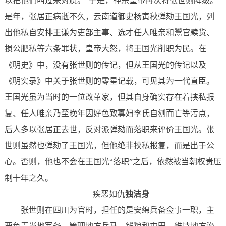
以把他们叫过来对质。”于是，神宗皇帝再次将张世则降级。
是年，张居正病逝不久，云南道御史杨寅秋弹劾王国光，列
出他私自安排王谦为吏部主事、选才任人唯亲和鬻官黩货、
损公肥私等六条罪状，皇帝大怒，将王国光削职为民。在
《明史》中，没有张世则的传记，但从王国光的传记以及
《明实录》中关于张世则的零星记载，可见其为一代直臣。
王国光虽为当时的一位改革家，但其自身确实存在着挟私报
复、任人唯亲乃至晚年因好色致寡妇李氏自刎而亡等污点，
后人多以张居正去世，反对派弹劾而落职来评价王国光。张
世则虽然也弹劾了王国光，但他绝非挟私报复，而是出于公
心。否则，他也不会在王国光“落职”之后，依然被当朝权贵压
制十年之久。
疾恶如仇
独洁身
张世则在四川为官时，担任的是安绵兵备佥事一职，主