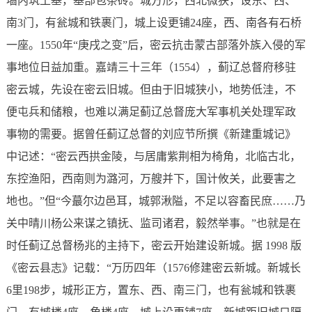
墙内筑土基，基部包条砖。城方形，西北微狭，设东、西、
南3门，有瓮城和铁裹门，城上设更铺24座，西、南各有石桥
一座。1550年“庚戌之变”后，密云抗击蒙古部落外族入侵的军
事地位日益加重。嘉靖三十三年（1554），蓟辽总督府移驻
密云城，先设在密云旧城。但由于旧城狭小，地势低洼，不
便屯兵和储粮，也难以满足蓟辽总督庞大军事机关处理军政
事物的需要。据曾任蓟辽总督的刘应节所撰《新建重城记》
中记述：“密云西拱金陵，与居庸紫荆相为椅角，北临古北，
东控渔阳，西南则为潞河，万艘并下，国计攸关，此要害之
地也。”但“今蕞尔边邑耳，城郭湫隘，不足以容畜民庶……乃
关中晴川杨公来谋之镇抚、监司诸君，毅然举事。”也就是在
时任蓟辽总督杨兆的主持下，密云开始建设新城。据 1998 版
《密云县志》记载：“万历四年（1576修建密云新城。新城长
6里198步，城形正方，置东、西、南三门，也有瓮城和铁裹