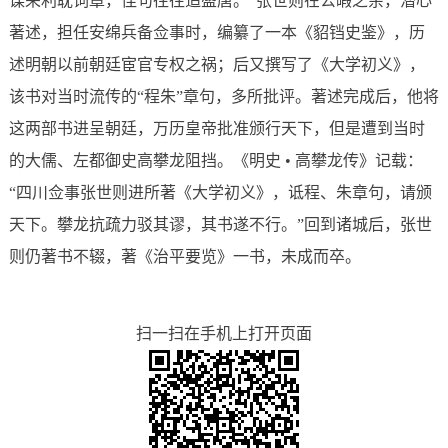
谋荣利耽词章，佳句往往追盛唐。”张世则在公暇之余，潜心
著述，担任安绵兵备佥事时，编纂了一本《貂铛史鉴》，历
述明朝以前朝廷宦官专权之祸；后又撰写了《大学初义》，
该书对当时流传的“程朱”章句，多所批评。著述完成后，他将
这两部书进呈朝廷，万历皇帝批准颁行天下，但是遭到当时
的大儒、左都御史高攀龙阻挡。《明史 • 高攀龙传》记载：
“四川佥事张世则进所著《大学初义》，诋程、朱章句，请颁
天下。攀龙抗疏力驳其谬，其书遂不行。”回到诸城后，张世
则仍著书不辍，著《治平要览》一书，未成而卒。
扫一扫在手机上打开页面