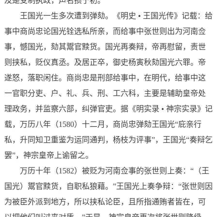
及是受制执政，声名损于初。”
王国光一生多次遭到弹劾。《明史 • 王国光传》记载：给
事中商尚忠论国光铨选私所亲，而给事中张世则出为河南佥
事，憾国光，劾其鬻官黩货。国光再奏辩，帝再慰留，责世
则挟私，贬仪真丞。及居正卒，御史杨寅秋劾国光六罪。帝
遂怒，落职闲住。商尚忠是刑部给事中，在明代，给事中这
一官职分吏、户、礼、兵、刑、工六科，主要是辅助皇帝处
理政务，并监察六部，纠弹官吏。据《明实录 • 神宗实录》记
载，万历八年（1580）十二月，商尚忠弹劾王国光“庇亲行
私，升同知卫重鉴为运同通判，杨枝为评事”，王国光“奏辩乞
罢”，神宗皇帝上谕留之。
万历十年（1582）被贬为河南佥事的张世则上奏：“（王
国光）鬻官黩货，自职私狼藉。”王国光上奏争辩：“张世则因
为被臣外派到地方，所以挟私论臣，且所指通贿者皆在，可