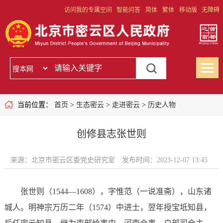
访问我的专属空间
智能问答
简体
繁体
移动版
无障碍
当前位置：
首页
>
生态密云
>
走进密云
>
历史人物
创修县志张世则
来源：北京市密云区委党史研究室
发布时间：2023-12-07 13:45
张世则（1544—1608），字惟范（一说准斋），山东诸
城人。明神宗万历二年（1574）中进士，翌年授宝坻知县，