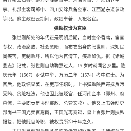
后任密云知县。继为吏部给事中、河南佥事、户部司仓主
事、礼部主客司郎中、四川安绵兵备佥事、江西湖东道参政
等职。他主政密云期间，政绩卓著，入祀名宦。
弹劾权贵为直臣
张世则所处的年代正是明朝后期，当时皇帝昏庸，宦官
专权，政治腐败，社会黑暗，而布衣出身的张世则，深知民
间疾苦，吏制败坏，所以他为官清正，
疾恶如仇
。据《诸城
县志》记载，张世则自幼聪慧过人，15 岁时就闻名乡里。隆
庆元年（1567）乡试中举，万历二年（1574）考中进士。为
官后，他政绩显著，在吏部任职时，上书弹劾陕西巡抚贪污
受贿、贪赃枉法，他也因此被贬官，任河南佥事（即州、府
幕僚，主要职责是协理郡政、总管文牍）。他又上书弹劾吏
部尚书王国光卖官鬻爵，王国光再奏辩，皇上言张世则挟私
报复，把他贬官降职，被权贵所抑十年之久。