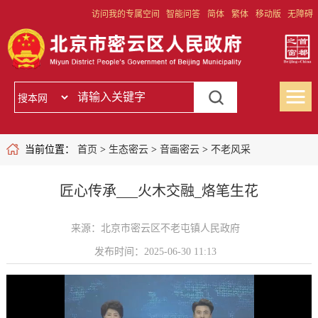
访问我的专属空间
智能问答
简体
繁体
移动版
无障碍
当前位置：
首页
>
生态密云
>
音画密云
>
不老风采
匠心传承___火木交融_烙笔生花
来源：北京市密云区不老屯镇人民政府
发布时间：2025-06-30 11:13