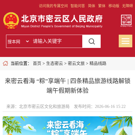
访问我的专属空间
智能问答
简体
繁体
移动版
无障碍
当前位置：
首页
>
生态密云
>
密云文旅
>
精品线路
来密云看海 “粽”享端午 | 四条精品旅游线路解锁
端午假期新体验
来源：北京市密云区文化和旅游局
发布时间：2026-06-16 15:22