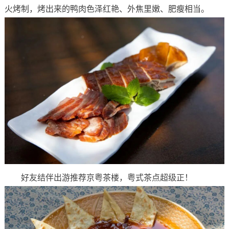
火烤制，烤出来的鸭肉色泽红艳、外焦里嫩、肥瘦相当。
好友结伴出游推荐京粤茶楼，粤式茶点超级正！