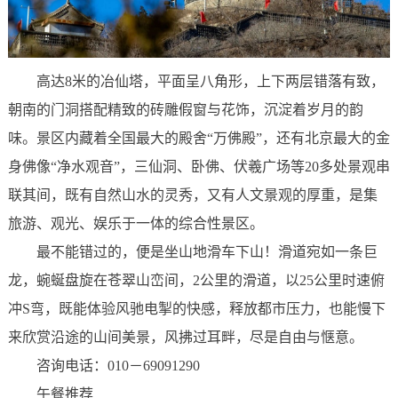
高达8米的冶仙塔，平面呈八角形，上下两层错落有致，
朝南的门洞搭配精致的砖雕假窗与花饰，沉淀着岁月的韵
味。景区内藏着全国最大的殿舍“万佛殿”，还有北京最大的金
身佛像“净水观音”，三仙洞、卧佛、伏羲广场等20多处景观串
联其间，既有自然山水的灵秀，又有人文景观的厚重，是集
旅游、观光、娱乐于一体的综合性景区。
最不能错过的，便是坐山地滑车下山！滑道宛如一条巨
龙，蜿蜒盘旋在苍翠山峦间，2公里的滑道，以25公里时速俯
冲S弯，既能体验风驰电掣的快感，释放都市压力，也能慢下
来欣赏沿途的山间美景，风拂过耳畔，尽是自由与惬意。
咨询电话：010－69091290
午餐推荐