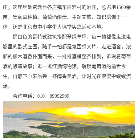
庄。这座地处密云巨各庄镇东白岩村的酒庄，总占地1500余
亩，集葡萄种植、葡萄酒酿造、主题文旅、知识培训于一
体，还是北京市中小学生大课堂实践活动基地。
奶白色的哥特式建筑搭配翠绿草坪，每一帧都像走进电
影里的欧式庄园，随手一拍都是氛围感大片。走进酒窖，浓
郁的橡木酒香扑面而来，一排排酒桶整齐排列，诉说着葡萄
酒的酿造故事；逛一逛红酒博物馆，解锁葡萄酒的前世今
生，再静下心来品尝一杯醇香美酒，让时光在浪漫中缓缓流
淌。
咨询电话：010－89092999