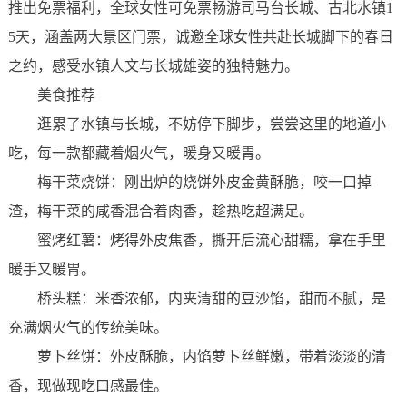
推出免票福利，全球女性可免票畅游司马台长城、古北水镇1
5天，涵盖两大景区门票，诚邀全球女性共赴长城脚下的春日
之约，感受水镇人文与长城雄姿的独特魅力。
美食推荐
逛累了水镇与长城，不妨停下脚步，尝尝这里的地道小
吃，每一款都藏着烟火气，暖身又暖胃。
梅干菜烧饼：刚出炉的烧饼外皮金黄酥脆，咬一口掉
渣，梅干菜的咸香混合着肉香，趁热吃超满足。
蜜烤红薯：烤得外皮焦香，撕开后流心甜糯，拿在手里
暖手又暖胃。
桥头糕：米香浓郁，内夹清甜的豆沙馅，甜而不腻，是
充满烟火气的传统美味。
萝卜丝饼：外皮酥脆，内馅萝卜丝鲜嫩，带着淡淡的清
香，现做现吃口感最佳。