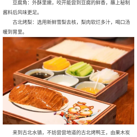
豆腐角：外酥里嫩，咬开能尝到豆腐的鲜香，蘸上秘制
酱料后风味更足。
古北烤梨：选用新鲜雪梨去核，梨肉软烂多汁，喝口汤
暖到胃里。
来到古北水镇，不妨尝尝地道的古北烤鸭王，由果木炭