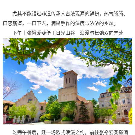
尤其不能错过非遗传承人古法现漏的鲜粉，热气腾腾、
口感筋道，一口下去，满是手作的温度与浓浓的乡愁。
下午｜张裕爱斐堡＋日光山谷 浪漫与松弛双向奔赴
吃完午餐后，赴一场欧式浪漫之约，前往张裕爱斐堡酒