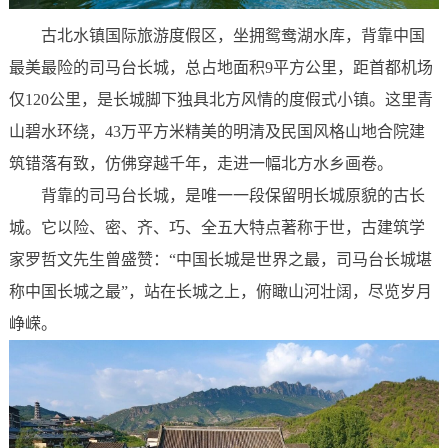
古北水镇国际旅游度假区，坐拥鸳鸯湖水库，背靠中国
最美最险的司马台长城，总占地面积9平方公里，距首都机场
仅120公里，是长城脚下独具北方风情的度假式小镇。这里青
山碧水环绕，43万平方米精美的明清及民国风格山地合院建
筑错落有致，仿佛穿越千年，走进一幅北方水乡画卷。
背靠的司马台长城，是唯一一段保留明长城原貌的古长
城。它以险、密、齐、巧、全五大特点著称于世，古建筑学
家罗哲文先生曾盛赞：“中国长城是世界之最，司马台长城堪
称中国长城之最”，站在长城之上，俯瞰山河壮阔，尽览岁月
峥嵘。