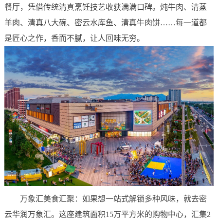
餐厅，凭借传统清真烹饪技艺收获满满口碑。炖牛肉、清蒸
羊肉、清真八大碗、密云水库鱼、清真牛肉饼……每一道都
是匠心之作，香而不腻，让人回味无穷。
万象汇美食汇聚：如果想一站式解锁多种风味，就去密
云华润万象汇。这座建筑面积15万平方米的购物中心，汇集2