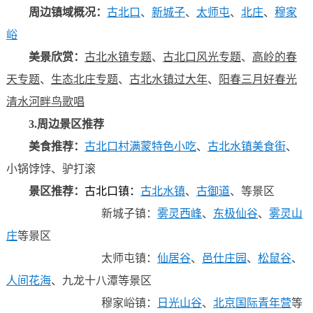
周边镇域概况：
古北口
、
新城子
、
太师屯
、
北庄
、
穆家
峪
美景欣赏：
古北水镇专题
、
古北口风光专题
、
高岭的春
天专题
、
生态北庄专题
、
古北水镇过大年
、
阳春三月好春光
清水河畔鸟歌唱
3.周边景区推荐
美食推荐：
古北口村满蒙特色小吃
、
古北水镇美食街
、
小锅饽饽
、
驴打滚
景区推荐：
古北口镇
：
古北水镇
、
古御道
、
等景区
新城子镇：
雾灵西峰
、
东极仙谷
、
雾灵山
庄
等景区
太师屯镇：
仙居谷
、
邑仕庄园
、
松鼠谷
、
人间花海
、
九龙十八潭
等景区
穆家峪镇：
日光山谷
、
北京国际青年营
等