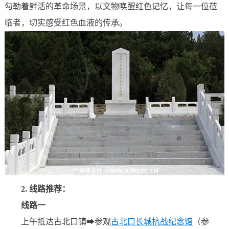
勾勒着鲜活的革命场景，以文物唤醒红色记忆，让每一位莅
临者，切实感受红色血液的传承。
2. 线路推荐：
线路一
上午抵达古北口镇➡参观
古北口长城抗战纪念馆
（参