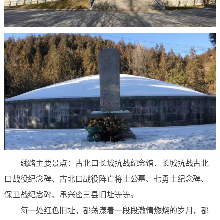
线路主要景点：古北口长城抗战纪念馆、长城抗战古北
口战役纪念碑、古北口战役阵亡将士公墓、七勇士纪念碑、
保卫战纪念碑、承兴密三县旧址等等。
每一处红色旧址，都荡漾着一段段激情燃烧的岁月，都