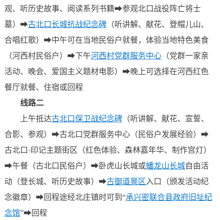
观、听历史故事、阅读系列书籍➡参观北口战役阵亡将士
墓）➡
古北口长城抗战纪念碑
（听讲解、献花、登帽儿山、
合唱红歌）➡中午可在当地民俗户就餐，体验当地特色美食
（河西村民俗户）➡下午
河西村党群服务中心
（党群一家亲
活动、晚会、爱国主义题材电影）➡晚上可选择在河西红色
餐厅就餐、住宿或回程
线路二
上午抵达
古北口保卫战纪念碑
（听讲解、献花、宣誓、
合影、参观）➡
古北口党群服务中心
（民俗户发展经验）➡
古北口·印记主题街区（红色体验、森林嘉年华、制作宫灯）
➡午餐（古北口民俗户）➡
卧虎山长城
或
蟠龙山长城
自由活
动（登长城、听历史故事）➡
古御道景区
入口（颁发活动纪
念徽章）➡回程途经北庄镇时可到“
承兴密联合县政府旧址纪
念馆
”➡回程