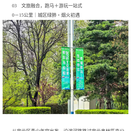
03 文旅融合，跑马＋游玩一站式
0－15公里｜城区绿肺・烟火初遇