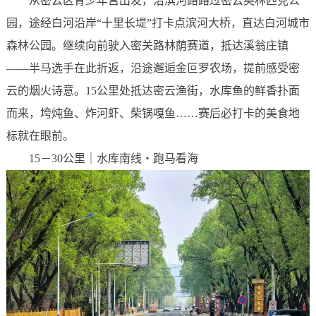
从密云区青少年宫出发，沿滨河路路过密云奥林匹克公
园，途经白河沿岸“十里长堤”打卡点滨河大桥，直达白河城市
森林公园。继续向前驶入密关路林荫赛道，抵达溪翁庄镇
——半马选手在此折返，沿途邂逅金叵罗农场，提前感受密
云的烟火诗意。15公里处抵达密云渔街，水库鱼的鲜香扑面
而来，垮炖鱼、炸河虾、柴锅嘎鱼……赛后必打卡的美食地
标就在眼前。
15－30公里｜水库南线・跑马看海