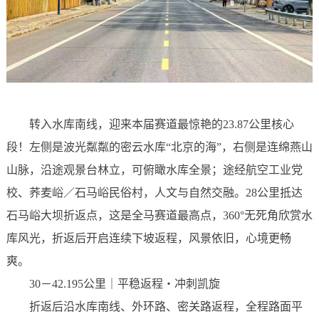
转入水库南线，迎来本届赛道最惊艳的23.87公里核心
段！左侧是波光粼粼的密云水库“北京的海”，右侧是连绵燕山
山脉，沿途观景台林立，可俯瞰水库全景；途经航空工业党
校、荞麦峪／石马峪民俗村，人文与自然交融。28公里抵达
石马峪大坝折返点，这是全马赛道最高点，360°无死角欣赏水
库风光，折返后开启连续下坡返程，风景依旧，心境更畅
爽。
30－42.195公里｜平稳返程・冲刺凯旋
折返后沿水库南线、外环路、密关路返程，全程路面平