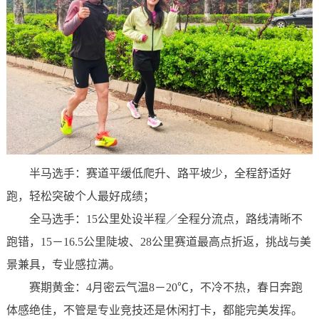
半马选手：赛道平缓低爬升、路平坡少，全程舒适好
跑，轻松突破个人最好成绩；
全马选手：15公里处设半程／全程分流点，路线清晰不
跑错，15－16.5公里陡坡、28公里赛道最高点折返，挑战与美
景兼具，专业感拉满。
赛期黄金：4月密云气温8－20℃，不冷不热，春日奔跑
体感绝佳，不管是专业竞技还是休闲打卡，都能完美发挥。