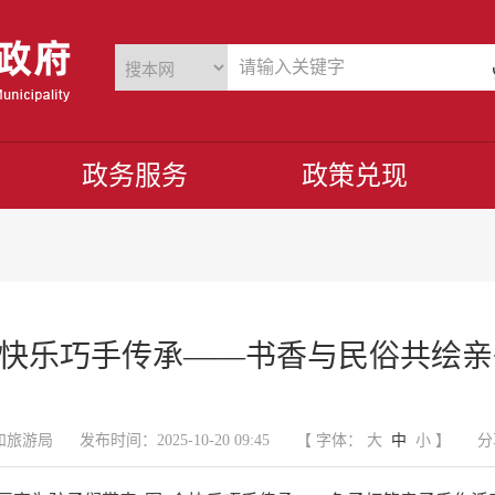
政务服务
政策兑现
个快乐巧手传承——书香与民俗共绘
和旅游局
发布时间：2025-10-20 09:45
【 字体：
大
中
小
】
分