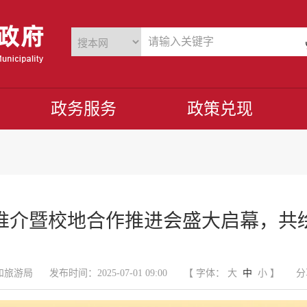
政务服务
政策兑现
推介暨校地合作推进会盛大启幕，共
和旅游局
发布时间：2025-07-01 09:00
【 字体：
大
中
小
】
分