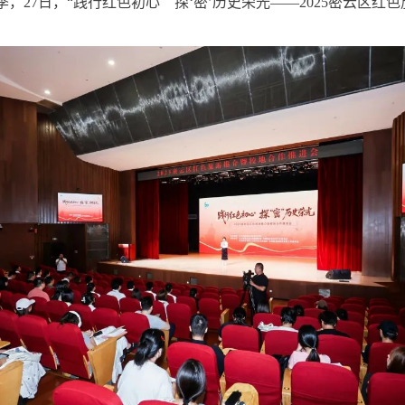
季，27日，“践行红色初心 探‘密’历史荣光——2025密云区