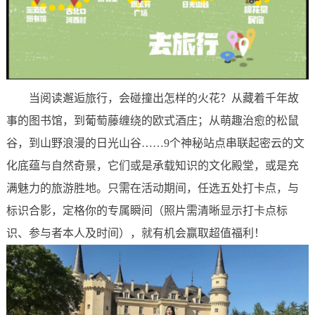
当阅读邂逅旅行，会碰撞出怎样的火花？从藏着千年故
事的图书馆，到葡萄藤缠绕的欧式酒庄；从萌趣治愈的松鼠
谷，到山野浪漫的日光山谷……9个神秘站点串联起密云的文
化底蕴与自然奇景，它们或是承载知识的文化殿堂，或是充
满魅力的旅游胜地。只需在活动期间，任选五处打卡点，与
标识合影，
定格你的专属瞬间（照片需清晰显示打卡点标
识、参与者本人及时间），就有机会赢取超值福利！