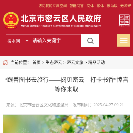
访问我的专属空间
智能问答
简体
繁体
移动版
无障碍
当前位置：
首页
>
生态密云
>
密云文旅
>
精品活动
“跟着图书去旅行——阅见密云 打卡书香”惊喜
等你来取
来源：北京市密云区文化和旅游局
发布时间：2025-04-27 09:21