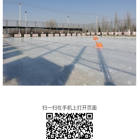
扫一扫在手机上打开页面