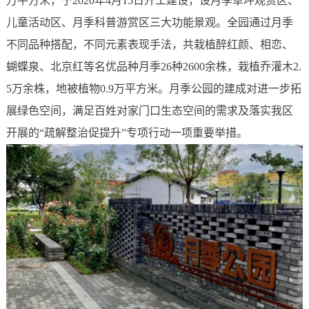
万平方米，于2020年4月15日开工建设，设月季草坪观赏区、
儿童活动区、月季科普游赏区三大功能景观。全园通过月季
不同品种搭配，不同元素表现手法，共栽植醉红颜、相恋、
蝴蝶泉、北京红等名优品种月季26种2600余株，栽植乔灌木2.
5万余株，地被植物0.9万平方米。月季公园的建成对进一步拓
展绿色空间，满足百姓对家门口生态空间的需求及落实我区
开展的“疏解整治促提升”专项行动一项重要举措。