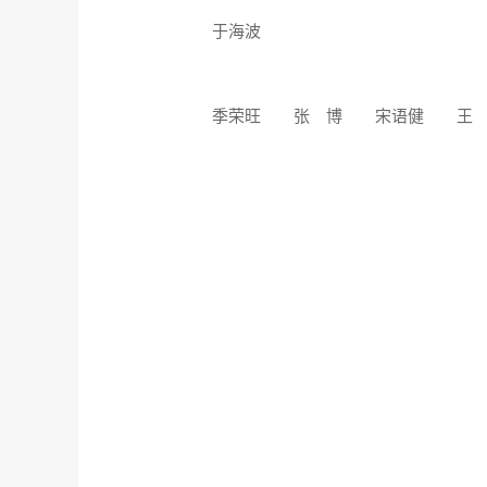
于海波
季荣旺
张 博
宋语健
王