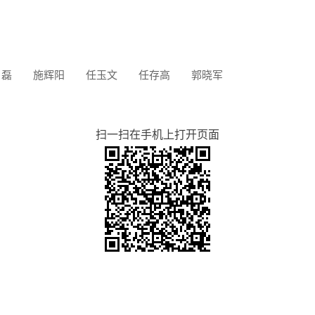
 磊
施辉阳
任玉文
任存高
郭晓军
扫一扫在手机上打开页面