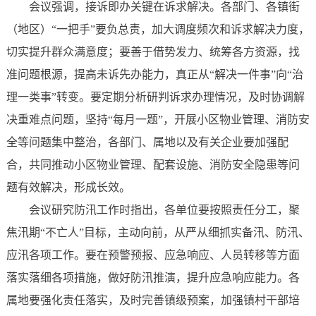
会议强调，接诉即办关键在诉求解决。各部门、各镇街
（地区）“一把手”要负总责，加大调度频次和诉求解决力度，
切实提升群众满意度；要善于借势发力、统筹各方资源，找
准问题根源，提高未诉先办能力，真正从“解决一件事”向“治
理一类事”转变。要定期分析研判诉求办理情况，及时协调解
决重难点问题，坚持“每月一题”，开展小区物业管理、消防安
全等问题集中整治，各部门、属地以及有关企业要加强配
合，共同推动小区物业管理、配套设施、消防安全隐患等问
题有效解决，形成长效。
会议研究防汛工作时指出，各单位要按照责任分工，聚
焦汛期“不亡人”目标，主动向前，从严从细抓实备汛、防汛、
应汛各项工作。要在预警预报、应急响应、人员转移等方面
落实落细各项措施，做好防汛推演，提升应急响应能力。各
属地要强化责任落实，及时完善镇级预案，加强镇村干部培